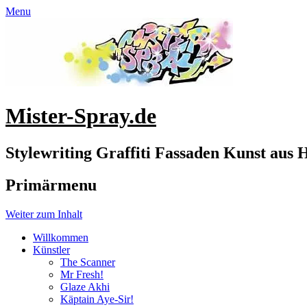
Menu
Mister-Spray.de
Stylewriting Graffiti Fassaden Kunst aus
Primärmenu
Weiter zum Inhalt
Willkommen
Künstler
The Scanner
Mr Fresh!
Glaze Akhi
Käptain Aye-Sir!