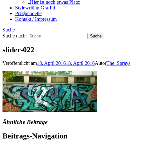
„Hier ist noch etwas Platz:
Stylewriting Graffiti
Pr€i$modelle
Kontakt / Impressum
Suche
Suche nach:
slider-022
Veröffentlicht am
18. April 2016
18. April 2016
Autor
The_Sprays
Ähnliche Beiträge
Beitrags-Navigation